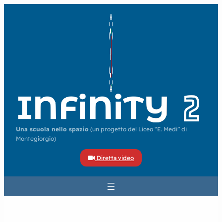
Una scuola nello spazio
(un progetto del Liceo “E. Medi” di
Montegiorgio)
Diretta video