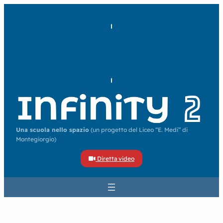
Una scuola nello spazio
(un progetto del Liceo “E. Medi” di
Montegiorgio)
Diretta video