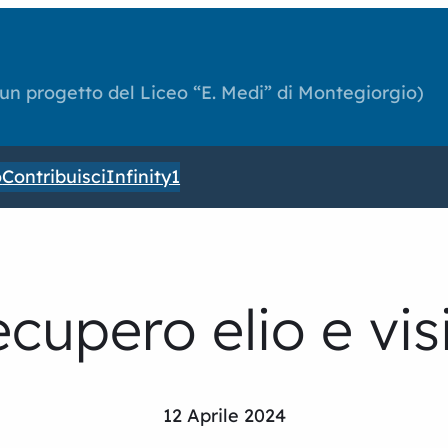
(un progetto del Liceo “E. Medi” di Montegiorgio)
o
Contribuisci
Infinity1
cupero elio e vis
12 Aprile 2024