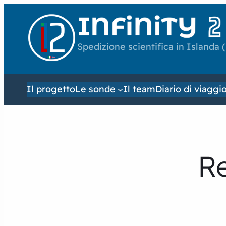
Spedizione scientifica in Islanda 
Il progetto
Le sonde
Il team
Diario di viaggi
Re