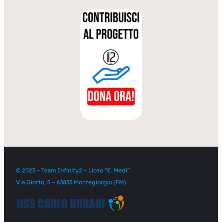
© 2023 – Team Infinity2 – Liceo “E. Medi”
Via Giotto, 5 – 63833 Montegiorgio (FM)