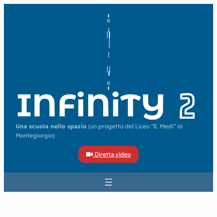
Una scuola nello spazio
(un progetto del Liceo “E. Medi” di
Montegiorgio)
Diretta video