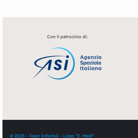
Con il patrocinio di:
© 2023 – Team Infinity2 – Liceo “E. Medi”