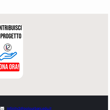
infinity2@polourbani.edu.it