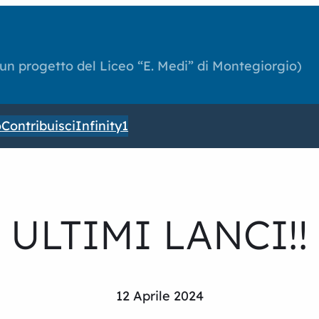
(un progetto del Liceo “E. Medi” di Montegiorgio)
o
Contribuisci
Infinity1
ULTIMI LANCI!!
12 Aprile 2024