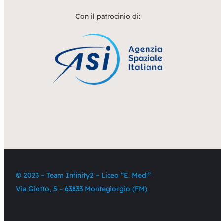
Con il patrocinio di:
© 2023 – Team Infinity2 – Liceo “E. Medi”
Via Giotto, 5 – 63833 Montegiorgio (FM)