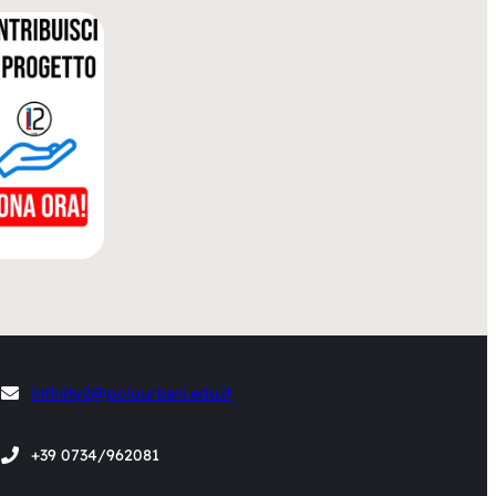
infinity2@polourbani.edu.it
+39 0734/962081